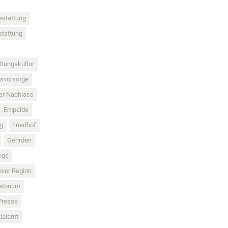
estattung
tattung
ttungskultur
gsvorsorge
ler Nachlass
Empelde
g
Friedhof
Gehrden
ege
ver Region
atorium
Presse
ialamt