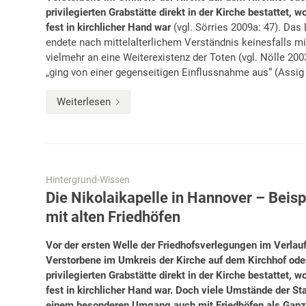
privilegierten Grabstätte direkt in der Kirche bestattet,
fest in kirchlicher Hand war
(vgl. Sörries 2009a: 47). Das
endete nach mittelalterlichem Verständnis keinesfalls m
vielmehr an eine Weiterexistenz der Toten (vgl. Nölle 2003
„ging von einer gegenseitigen Einflussnahme aus“ (Assig 
Weiterlesen
Hintergrund-Wissen
Die Nikolaikapelle in Hannover – Beis
mit alten Friedhöfen
Vor der ersten Welle der Friedhofsverlegungen im Verlau
Verstorbene im Umkreis der Kirche auf dem Kirchhof oder
privilegierten Grabstätte direkt in der Kirche bestattet,
fest in kirchlicher Hand war. Doch viele Umstände der S
einem besonderen Umgang auch mit Friedhöfen als Gan