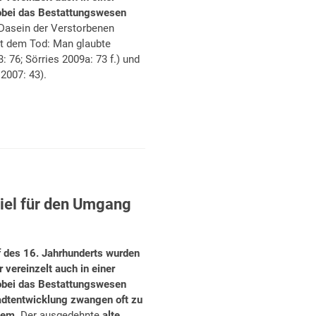
 wobei das Bestattungswesen
 Dasein der Verstorbenen
it dem Tod: Man glaubte
: 76; Sörries 2009a: 73 f.) und
2007: 43).
piel für den Umgang
f des 16. Jahrhunderts wurden
 vereinzelt auch in einer
 wobei das Bestattungswesen
tadtentwicklung zwangen oft zu
zem.
Der ausgedehnte
alte