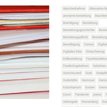
Abschiednahme
Alternative B
anonyme bestattung
Baumbes
Beerdigung
Bestattung
Bestattungsgeschichte
Besta
Bestattungspflicht
Bestattun
Bewältigung
Corona
Digita
Digitales Erbe
Einäscherung
Erdbestattung
Feuerbestattun
Friedhofsgebühren
Gebühren
Gerichtsurteil
Grab
Grabpfl
Grabstätte
Hannover
Hanno
Kolumbarium
Kosten
Krem
Kunst
Pandemie
preise
reihengrab
Ronnenberg
Soz