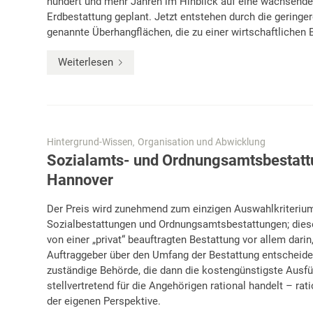
hundert und mehr Jahren im Hinblick auf eine wachsende
Erdbestattung geplant. Jetzt entstehen durch die geringe
genannte Überhangflächen, die zu einer wirtschaftlichen
Weiterlesen
Hintergrund-Wissen
Organisation und Abwicklung
,
Sozialamts- und Ordnungsamtsbestatt
Hannover
Der Preis wird zunehmend zum einzigen Auswahlkriterium
Sozialbestattungen und Ordnungsamtsbestattungen; dies
von einer „privat“ beauftragten Bestattung vor allem darin,
Auftraggeber über den Umfang der Bestattung entscheidet
zuständige Behörde, die dann die kostengünstigste Ausf
stellvertretend für die Angehörigen rational handelt – rat
der eigenen Perspektive.