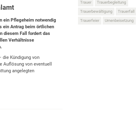
Trauer
Trauerbegleitung
alamt
Trauerbewältigung
Trauerfall
n ein Pflegeheim notwendig
Trauerfeier
Urnenbeisetzung
s ein Antrag beim örtlichen
n diesem Fall fordert das
llen Verhältnisse
.
– die Kündigung von
e Auflösung von eventuell
attung angelegten