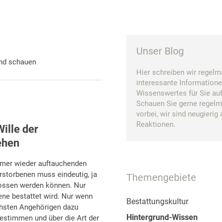
Unser Blog
and schauen
Hier schreiben wir regelm
interessante Information
Wissenswertes für Sie auf
Schauen Sie gerne regel
vorbei, wir sind neugierig 
Reaktionen.
ille der
ehen
mmer wieder auftauchenden
erstorbenen muss eindeutig, ja
Themengebiete
lossen werden können. Nur
ene bestattet wird. Nur wenn
Bestattungskultur
ächsten Angehörigen dazu
Hintergrund-Wissen
bestimmen und über die Art der