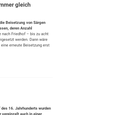
immer gleich
r die Beisetzung von Särgen
assen, deren Anzahl
 nach Friedhof – bis zu acht
eigesetzt werden. Dann wäre
s eine erneute Beisetzung erst
f des 16. Jahrhunderts wurden
 vereinzelt auch in einer