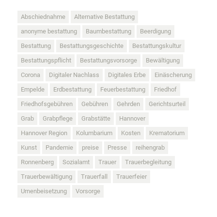
Abschiednahme
Alternative Bestattung
anonyme bestattung
Baumbestattung
Beerdigung
Bestattung
Bestattungsgeschichte
Bestattungskultur
Bestattungspflicht
Bestattungsvorsorge
Bewältigung
Corona
Digitaler Nachlass
Digitales Erbe
Einäscherung
Empelde
Erdbestattung
Feuerbestattung
Friedhof
Friedhofsgebühren
Gebühren
Gehrden
Gerichtsurteil
Grab
Grabpflege
Grabstätte
Hannover
Hannover Region
Kolumbarium
Kosten
Krematorium
Kunst
Pandemie
preise
Presse
reihengrab
Ronnenberg
Sozialamt
Trauer
Trauerbegleitung
Trauerbewältigung
Trauerfall
Trauerfeier
Urnenbeisetzung
Vorsorge