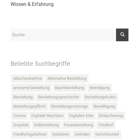
Wissen & Erfahrung
Beliebte Suchbegriffe
Abschiednahme
Alternative Bestattung
anonyme bestattung
Baumbestattung
Beerdigung
Bestattung
Bestattungsgeschichte
Bestattungskultur
Bestattungspflicht
Bestattungsvorsorge
Bewältigung
Corona
Digitaler Nachlass
Digitales Erbe
Einäscherung
Empelde
Erdbestattung
Feuerbestattung
Friedhof
Friedhofsgebühren
Gebühren
Gehrden
Gerichtsurteil