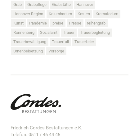
Grab
Grabpflege
Grabstätte
Hannover
Hannover Region
Kolumbarium
Kosten
Krematorium
Kunst
Pandemie
preise
Presse
reihengrab
Ronnenberg
Sozialamt
Trauer
Trauerbegleitung
Trauerbewältigung
Trauerfall
Trauerfeier
Urnenbeisetzung
Vorsorge
Friedrich Cordes Bestattungen e.K.
Telefon:
0511 / 46 44 45