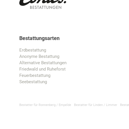
Bestattungsarten
Erdbestattung
Anonyme Bestattung
Alternative Bestattungen
Friedwald und Ruheforst
Feuerbestattung
Seebestattung
Bestatter für Ronnenberg / Empelde
Bestatter für Linden / Limmer
Besta