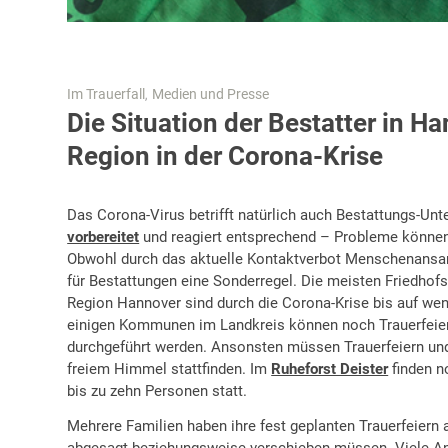
Im Trauerfall
Medien und Presse
,
Die Situation der Bestatter in H
Region in der Corona-Krise
Das Corona-Virus betrifft natürlich auch Bestattungs-Un
vorbereitet
und reagiert entsprechend – Probleme können
Obwohl durch das aktuelle Kontaktverbot Menschenansam
für Bestattungen eine Sonderregel. Die meisten Friedhof
Region Hannover sind durch die Corona-Krise bis auf we
einigen Kommunen im Landkreis können noch Trauerfeier
durchgeführt werden. Ansonsten müssen Trauerfeiern un
freiem Himmel stattfinden. Im
Ruheforst Deister
finden n
bis zu zehn Personen statt.
Mehrere Familien haben ihre fest geplanten Trauerfeiern 
abgesagt beziehungsweise verschieben müssen. Viele An