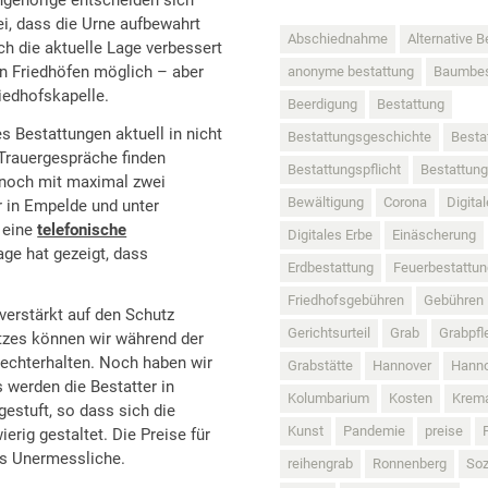
bei, dass die Urne aufbewahrt
Abschiednahme
Alternative B
ch die aktuelle Lage verbessert
en Friedhöfen möglich – aber
anonyme bestattung
Baumbes
iedhofskapelle.
Beerdigung
Bestattung
 Bestattungen aktuell in nicht
Bestattungsgeschichte
Besta
 Trauergespräche finden
Bestattungspflicht
Bestattun
 noch mit maximal zwei
Bewältigung
Corona
Digita
 in Empelde und unter
 eine
telefonische
Digitales Erbe
Einäscherung
age hat gezeigt, dass
Erdbestattung
Feuerbestattun
Friedhofsgebühren
Gebühren
verstärkt auf den Schutz
Gerichtsurteil
Grab
Grabpfl
atzes können wir während der
rechterhalten. Noch haben wir
Grabstätte
Hannover
Hanno
 werden die Bestatter in
Kolumbarium
Kosten
Krem
gestuft, so dass sich die
Kunst
Pandemie
preise
ig gestaltet. Die Preise für
ns Unermessliche.
reihengrab
Ronnenberg
Soz