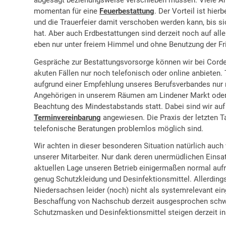
momentan für eine
Feuerbestattung
. Der Vorteil ist hier
und die Trauerfeier damit verschoben werden kann, bis si
hat. Aber auch Erdbestattungen sind derzeit noch auf all
eben nur unter freiem Himmel und ohne Benutzung der Fr
Gespräche zur Bestattungsvorsorge können wir bei Cordes
akuten Fällen nur noch telefonisch oder online anbieten.
aufgrund einer Empfehlung unseres Berufsverbandes nur
Angehörigen in unserem Räumen am Lindener Markt oder
Beachtung des Mindestabstands statt. Dabei sind wir auf
Terminvereinbarung
angewiesen. Die Praxis der letzten T
telefonische Beratungen problemlos möglich sind.
Wir achten in dieser besonderen Situation natürlich auch 
unserer Mitarbeiter. Nur dank deren unermüdlichen Eins
aktuellen Lage unseren Betrieb einigermaßen normal auf
genug Schutzkleidung und Desinfektionsmittel. Allerdings
Niedersachsen leider (noch) nicht als systemrelevant ein
Beschaffung von Nachschub derzeit ausgesprochen schwier
Schutzmasken und Desinfektionsmittel steigen derzeit i