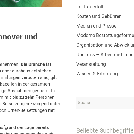
Im Trauerfall
Kosten und Gebühren
Medien und Presse
annover und
Moderne Bestattungsform
Organisation und Abwicklu
Über uns – Arbeit und Lebe
Veranstaltung
ternehmen.
Die Branche ist
 aber durchaus entstehen.
Wissen & Erfahrung
mlungen verboten sind, gilt
skapellen in der gesamten
nige Ausnahmen gesperrt. In
n mit bis zu zehn Personen
d Beisetzungen zwingend unter
och Urnen-Beisetzungen mit
aufgrund der Lage bereits
Beliebte Suchbegriffe
gehörige entscheiden sich