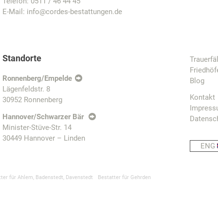
Telefon:
0511 / 46 44 45
E-Mail:
info@cordes-bestattungen.de
Standorte
Trauerfä
Friedhöf
Ronnenberg/Empelde
Blog
Lägenfeldstr. 8
Kontakt
30952 Ronnenberg
Impres
Hannover/Schwarzer Bär
Datensc
Minister-Stüve-Str. 14
30449 Hannover – Linden
ENG
tter für Ahlem, Badenstedt, Davenstedt
Bestatter für Gehrden