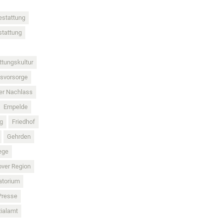
estattung
tattung
ttungskultur
gsvorsorge
ler Nachlass
Empelde
g
Friedhof
Gehrden
ege
ver Region
atorium
Presse
ialamt