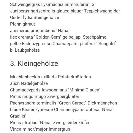
Schwengelgras Lysimachia nummularia i.S
Juniperus horizentralis glauca blauer Teppichwacholder
Gister lydia Steingehölze
Pfennigkraut
Juniperus procumbens `Nana`
Ilex crenata `Golden Gem` gelbe jap. Stechpalme
gelbe Fadenzypresse Chamaeparis pisifera ` Sungold ́
b. Laubgehölze
3. Kleingehölze
Muehlenbeckia axillaris Polsterknöterich
auch Nadelgehölze
Chamaecyparis lawsonniana `Minima Glauca`
Pinus mugo mugo Zwergbergkiefer
Pachysandra terminalis `Green Carpet` Dickmännchen
blaue Kissenzypresse Chamaecyparis obtusa `Nana
Gracilis`
Pinus strobus `Nana` Zwergseidenkiefer
Vinca minor/major Immergrün