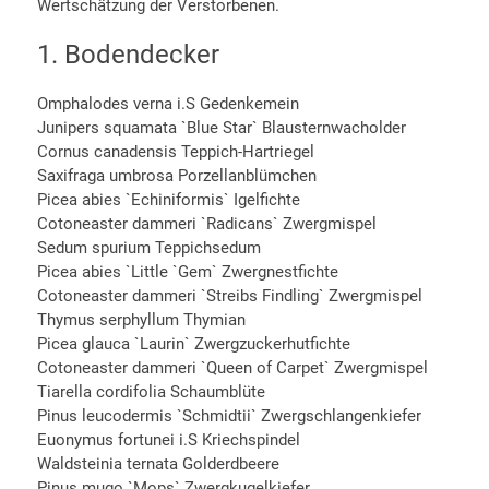
Wertschätzung der Verstorbenen.
1. Bodendecker
Omphalodes verna i.S Gedenkemein
Junipers squamata `Blue Star` Blausternwacholder
Cornus canadensis Teppich-Hartriegel
Saxifraga umbrosa Porzellanblümchen
Picea abies `Echiniformis` Igelfichte
Cotoneaster dammeri `Radicans` Zwergmispel
Sedum spurium Teppichsedum
Picea abies `Little `Gem` Zwergnestfichte
Cotoneaster dammeri `Streibs Findling` Zwergmispel
Thymus serphyllum Thymian
Picea glauca `Laurin` Zwergzuckerhutfichte
Cotoneaster dammeri `Queen of Carpet` Zwergmispel
Tiarella cordifolia Schaumblüte
Pinus leucodermis `Schmidtii` Zwergschlangenkiefer
Euonymus fortunei i.S Kriechspindel
Waldsteinia ternata Golderdbeere
Pinus mugo `Mops` Zwergkugelkiefer