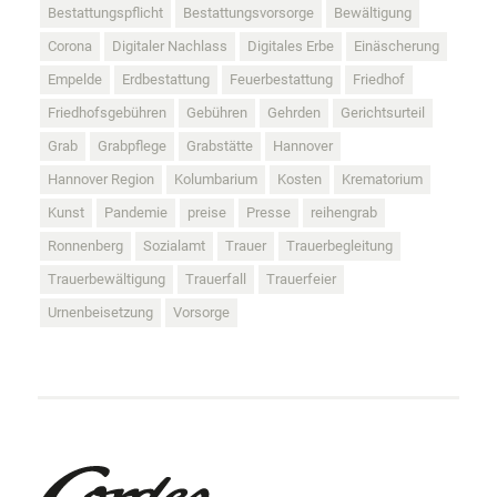
Bestattungspflicht
Bestattungsvorsorge
Bewältigung
Corona
Digitaler Nachlass
Digitales Erbe
Einäscherung
Empelde
Erdbestattung
Feuerbestattung
Friedhof
Friedhofsgebühren
Gebühren
Gehrden
Gerichtsurteil
Grab
Grabpflege
Grabstätte
Hannover
Hannover Region
Kolumbarium
Kosten
Krematorium
Kunst
Pandemie
preise
Presse
reihengrab
Ronnenberg
Sozialamt
Trauer
Trauerbegleitung
Trauerbewältigung
Trauerfall
Trauerfeier
Urnenbeisetzung
Vorsorge