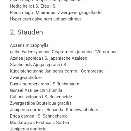
Hedra helix i.S. Efeu i.S.
Pinus mugo `Minimops` Zwergzwergkugelkiefer
Hypericum calycinum Johanniskraut
2. Stauden
Acaena microphylla
gelbe Fadenzypresse Cryptomeria japonica `Vilmoriana`
Azalea japonica i.S. japanische Azaleen
Stachelnuß Ajuga reptans i.S
Kugelsicheltanne Juniperus comm. `Compressa`
Zwergwacholder
Buxus sempervirens i.S Buchsbaum
Günsel Astilbe chin.Pumila
Calluna vulgaris i.S. Besenheide
Zwergastilbe Bouteloua gracilis
Juniperus comm. `Repanda` Kriechwacholder
Erica carnea i.S. Schneeheide
Moskitogras Festuca i. Sorten
Juniperus conferta