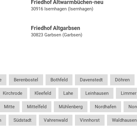
Friedhof Altwarmbüchen-neu
30916 Isernhagen (Isernhagen)
Friedhof Altgarbsen
30823 Garbsen (Garbsen)
e
Berenbostel
Bothfeld
Davenstedt
Döhren
Kirchrode
Kleefeld
Lahe
Leinhausen
Limmer
Mitte
Mittelfeld
Mühlenberg
Nordhafen
Nor
n
Südstadt
Vahrenwald
Vinnhorst
Waldhausen