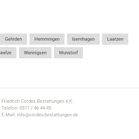
Gehrden
Hemmingen
Isernhagen
Laatzen
Seelze
Wennigsen
Wunstorf
Friedrich Cordes Bestattungen e.K.
Telefon:
0511 / 46 44 45
E-Mail:
info@cordes-bestattungen.de