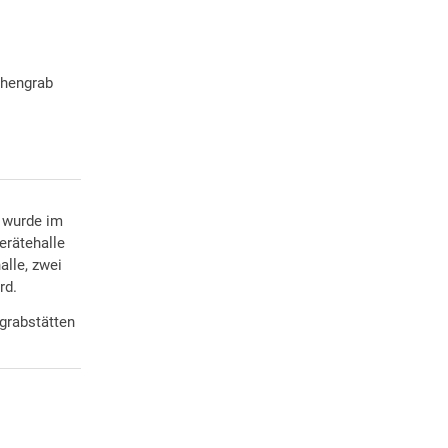
ihengrab
d wurde im
erätehalle
alle, zwei
rd.
ngrabstätten