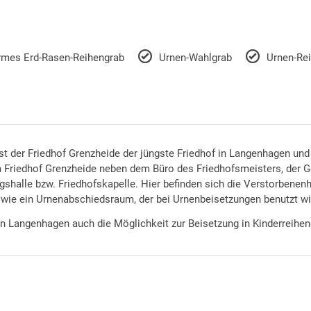
rmes Erd-Rasen-Reihengrab
Urnen-Wahlgrab
Urnen-Re
st der Friedhof Grenzheide der jüngste Friedhof in Langenhagen un
 Friedhof Grenzheide neben dem Büro des Friedhofsmeisters, der G
shalle bzw. Friedhofskapelle. Hier befinden sich die Verstorbenenh
ie ein Urnenabschiedsraum, der bei Urnenbeisetzungen benutzt wi
in Langenhagen auch die Möglichkeit zur Beisetzung in Kinderreihe