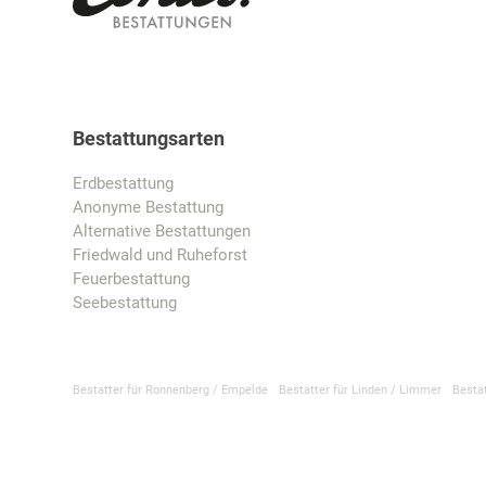
Bestattungsarten
Erdbestattung
Anonyme Bestattung
Alternative Bestattungen
Friedwald und Ruheforst
Feuerbestattung
Seebestattung
Bestatter für Ronnenberg / Empelde
Bestatter für Linden / Limmer
Besta