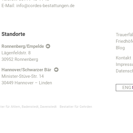
E-Mail:
info@cordes-bestattungen.de
Standorte
Trauerfä
Friedhöf
Ronnenberg/Empelde
Blog
Lägenfeldstr. 8
Kontakt
30952 Ronnenberg
Impres
Hannover/Schwarzer Bär
Datensc
Minister-Stüve-Str. 14
30449 Hannover – Linden
ENG
tter für Ahlem, Badenstedt, Davenstedt
Bestatter für Gehrden