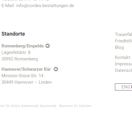
E-Mail:
info@cordes-bestattungen.de
Standorte
Trauerfä
Friedhöf
Ronnenberg/Empelde
Blog
Lägenfeldstr. 8
Kontakt
30952 Ronnenberg
Impres
Hannover/Schwarzer Bär
Datensc
Minister-Stüve-Str. 14
30449 Hannover – Linden
ENG
tter für Ahlem, Badenstedt, Davenstedt
Bestatter für Gehrden