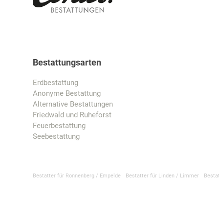
Bestattungsarten
Erdbestattung
Anonyme Bestattung
Alternative Bestattungen
Friedwald und Ruheforst
Feuerbestattung
Seebestattung
Bestatter für Ronnenberg / Empelde
Bestatter für Linden / Limmer
Besta